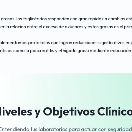
 grasas, los triglicéridos responden con gran rapidez a cambios es
r la relación entre el exceso de azúcares y estas grasas es el pr
mplementamos protocolos que logran reducciones significativas e
ríticos como la pancreatitis y el hígado graso mediante educación 
iveles y Objetivos Clínic
Entendiendo tus laboratorios para actuar con seguridad