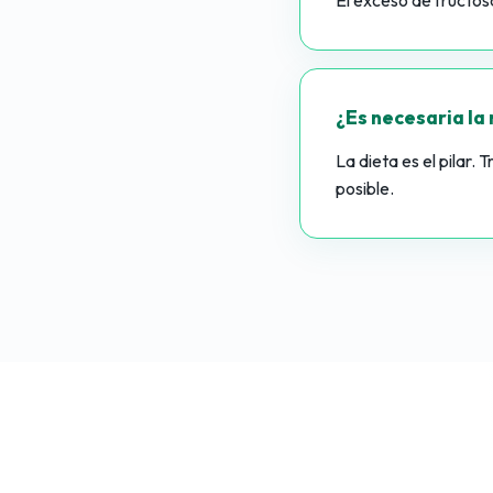
El exceso de fructos
¿Es necesaria la
La dieta es el pilar
posible.