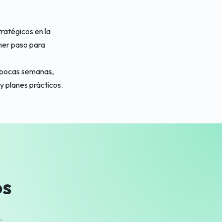
tratégicos en la
imer paso para
n pocas semanas,
y planes prácticos.
os
.