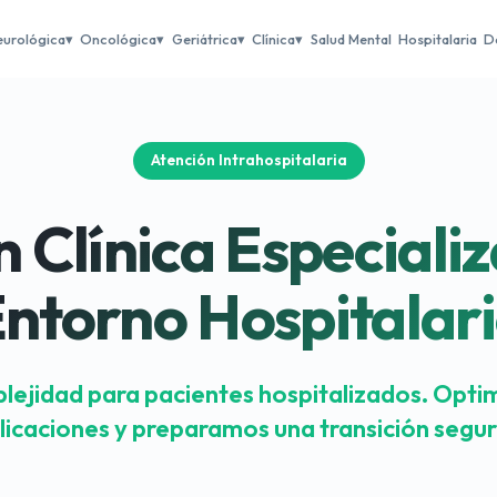
eurológica
Oncológica
Geriátrica
Clínica
Salud Mental
Hospitalaria
D
Atención Intrahospitalaria
n Clínica Especializ
ntorno Hospitalar
plejidad para pacientes hospitalizados. Opt
icaciones y preparamos una transición segur