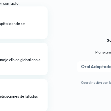
er contacto.
spital donde se
So
Manejamos
nejo clínico global con el
Oral Adaptad
Coordinación con lo
indicaciones detalladas