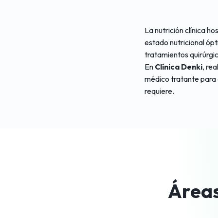
La nutrición clínica h
estado nutricional ópt
tratamientos quirúrgi
En
Clínica Denki
, re
médico tratante para 
requiere.
Áreas