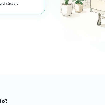
a el cáncer.
io?