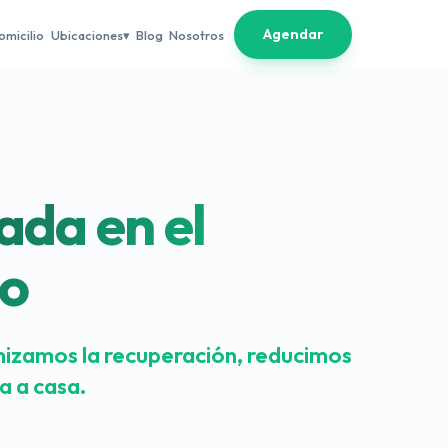
Agendar
omicilio
Ubicaciones
Blog
Nosotros
ada en el
io
imizamos la recuperación, reducimos
a a casa.